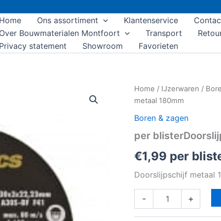
Home
Ons assortiment
Klantenservice
Contac
Over Bouwmaterialen Montfoort
Transport
Retou
Privacy statement
Showroom
Favorieten
per
Home
/
IJzerwaren
/
Bore
blisterDoorslijpschijf
metaal 180mm
metaal
180mm
Boren & zagen
aantal
per blisterDoorsl
€
1,99
per blist
Doorslijpschijf metaal 
-
+