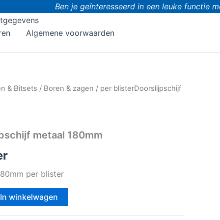
Ben je geïnteresseerd in een leuke functie met 
tgegevens
ren
Algemene voorwaarden
n & Bitsets
/
Boren & zagen
/ per blisterDoorslijpschijf
ijpschijf metaal 180mm
er
180mm per blister
In winkelwagen