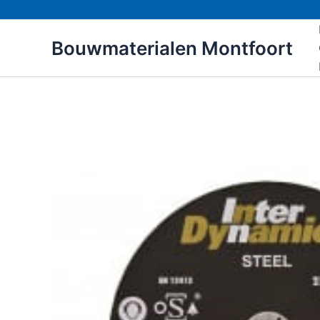
Ga
naar
Bouwmaterialen Montfoort
de
inhoud