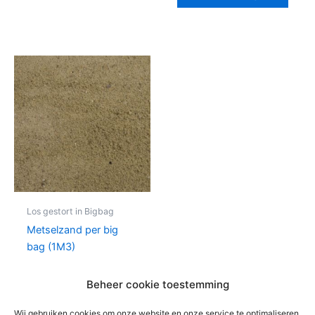
Los gestort in Bigbag
Metselzand per big
bag (1M3)
€
84,04
per bb
Beheer cookie toestemming
In winkelwagen
Wij gebruiken cookies om onze website en onze service te optimaliseren.