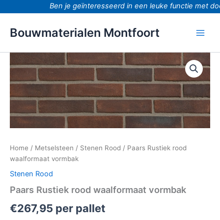
Ga
Ben je geïnteresseerd in een leuke functie met door
naar
de
Bouwmaterialen Montfoort
inhoud
Paars
Rustiek
rood
waalformaat
vormbak
aantal
Home
/
Metselsteen
/
Stenen Rood
/ Paars Rustiek rood
waalformaat vormbak
Stenen Rood
Paars Rustiek rood waalformaat vormbak
€
267,95
per pallet