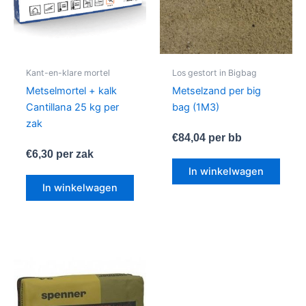
Kant-en-klare mortel
Los gestort in Bigbag
Metselmortel + kalk
Metselzand per big
Cantillana 25 kg per
bag (1M3)
zak
€
84,04
per bb
€
6,30
per zak
In winkelwagen
In winkelwagen