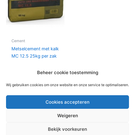
Cement
Metselcement met kalk
MC 12.5 25kg per zak
€
8,87
per zak
Beheer cookie toestemming
In winkelwagen
Wij gebruiken cookies om onze website en onze service te optimaliseren.
Cookies accepteren
Weigeren
Copyright © 2026 Bouwmaterialen Montfoort | Aangedreven
Bekijk voorkeuren
door
Astra WordPress thema