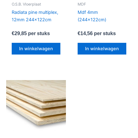
O.S.B. Vloerplaat
MDF
Radiata pine multiplex,
Mdf 4mm
12mm 244x122cm
(244x122cm)
€
29,85
per stuks
€
14,56
per stuks
In winkelwagen
In winkelwagen