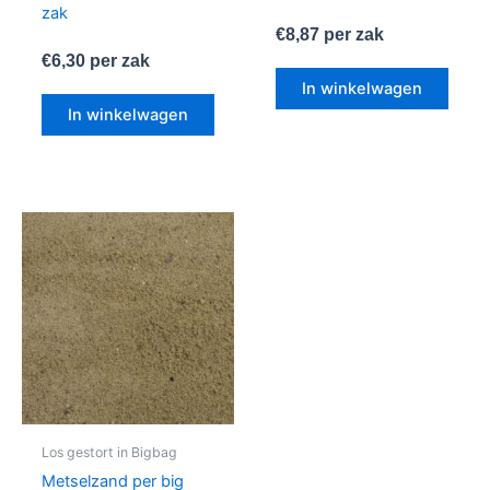
zak
€
8,87
per zak
€
6,30
per zak
In winkelwagen
In winkelwagen
Los gestort in Bigbag
Metselzand per big