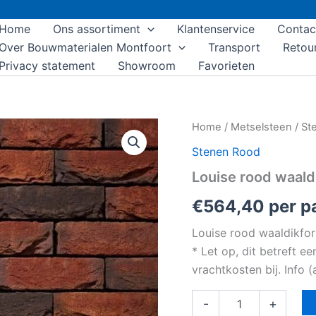
Home
Ons assortiment
Klantenservice
Contac
Over Bouwmaterialen Montfoort
Transport
Retou
Privacy statement
Showroom
Favorieten
Louise
Home
/
Metselsteen
/
St
rood
Stenen Rood
waaldikformaat
Handvorm
Louise rood waal
aantal
€
564,40
per pa
Louise rood waaldikfo
* Let op, dit betreft e
vrachtkosten bij. Info
-
+