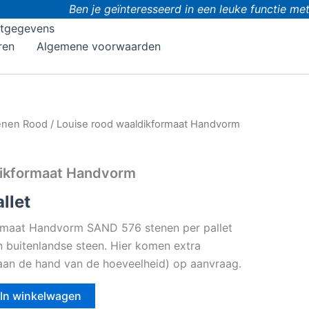
Ben je geïnteresseerd in een leuke functie met do
tgegevens
ren
Algemene voorwaarden
enen Rood
/ Louise rood waaldikformaat Handvorm
dikformaat Handvorm
llet
rmaat Handvorm SAND 576 stenen per pallet
en buitenlandse steen. Hier komen extra
 (aan de hand van de hoeveelheid) op aanvraag.
In winkelwagen