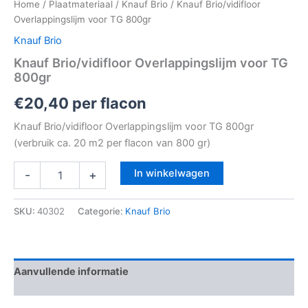
Home
/
Plaatmateriaal
/
Knauf Brio
/ Knauf Brio/vidifloor
Overlappingslijm voor TG 800gr
Knauf Brio
Knauf Brio/vidifloor Overlappingslijm voor TG
800gr
€
20,40
per flacon
Knauf Brio/vidifloor Overlappingslijm voor TG 800gr
(verbruik ca. 20 m2 per flacon van 800 gr)
In winkelwagen
-
+
SKU:
40302
Categorie:
Knauf Brio
Aanvullende informatie
Beoordelingen (0)