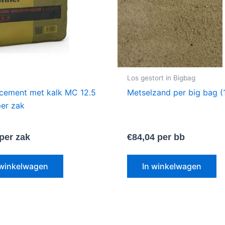
Los gestort in Bigbag
cement met kalk MC 12.5
Metselzand per big bag 
er zak
per zak
€
84,04
per bb
 winkelwagen
In winkelwagen