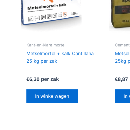
Kant-en-klare mortel
Cement
Metselmortel + kalk Cantillana
Metsel
25 kg per zak
25kg p
€
6,30
per zak
€
8,87
In winkelwagen
In