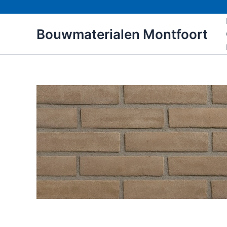
Ga
naar
Bouwmaterialen Montfoort
de
inhoud