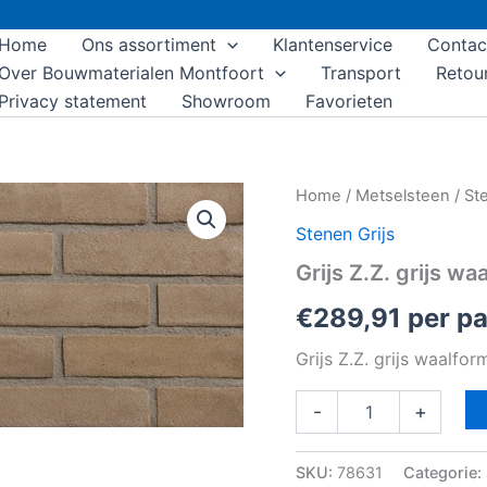
Home
Ons assortiment
Klantenservice
Contac
Over Bouwmaterialen Montfoort
Transport
Retou
Privacy statement
Showroom
Favorieten
Grijs
Home
/
Metselsteen
/
Ste
Z.Z.
Stenen Grijs
grijs
waalformaat
Grijs Z.Z. grijs w
vormbak
aantal
€
289,91
per pa
Grijs Z.Z. grijs waalfo
-
+
SKU:
78631
Categorie: