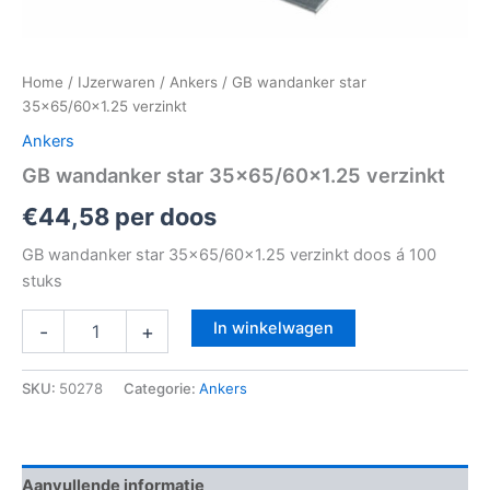
Home
/
IJzerwaren
/
Ankers
/ GB wandanker star
35×65/60×1.25 verzinkt
Ankers
GB wandanker star 35×65/60×1.25 verzinkt
€
44,58
per doos
GB wandanker star 35×65/60×1.25 verzinkt doos á 100
stuks
In winkelwagen
-
+
SKU:
50278
Categorie:
Ankers
Aanvullende informatie