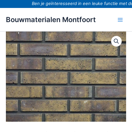
Ga
Ben je geïnteresseerd in een leuke functie met doo
naar
de
Bouwmaterialen Montfoort
inhoud
Eros
brons
waalformaat
strengpers
aantal