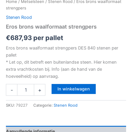
Home
/
Metselsteen
/
Stenen Rood
/ Eros brons waalformaat
strengpers
Stenen Rood
Eros brons waalformaat strengpers
€
687,93
per pallet
Eros brons waalformaat strengpers DES 840 stenen per
pallet
* Let op, dit betreft een buitenlandse steen. Hier komen
extra vrachtkosten bij. Info (aan de hand van de
hoeveelheid) op aanvraag.
In winkelwagen
-
+
SKU:
79227
Categorie:
Stenen Rood
Aanvullende informatie