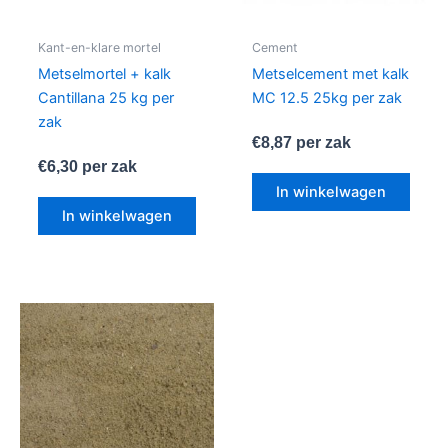
Kant-en-klare mortel
Cement
Metselmortel + kalk
Metselcement met kalk
Cantillana 25 kg per
MC 12.5 25kg per zak
zak
€
8,87
per zak
€
6,30
per zak
In winkelwagen
In winkelwagen