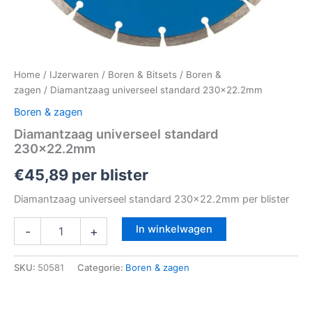
Home
/
IJzerwaren
/
Boren & Bitsets
/
Boren &
zagen
/ Diamantzaag universeel standard 230×22.2mm
Boren & zagen
Diamantzaag universeel standard
230×22.2mm
€
45,89
per blister
Diamantzaag universeel standard 230×22.2mm per blister
In winkelwagen
-
+
SKU:
50581
Categorie:
Boren & zagen