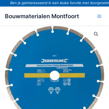
Ga
Ben je geïnteresseerd in een leuke functie met doorgroeimog
naar
de
Bouwmaterialen Montfoort
inhoud
Diamantzaag
universeel
standard
230x22.2mm
aantal