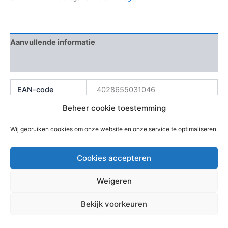
Aanvullende informatie
Beoordelingen (0)
EAN-code
4028655031046
Beheer cookie toestemming
Wij gebruiken cookies om onze website en onze service te optimaliseren.
Cookies accepteren
Weigeren
Copyright © 2026 Bouwmaterialen Montfoort | Aangedreven
Bekijk voorkeuren
door
Astra WordPress thema