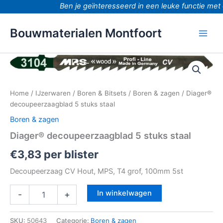
Ga
Ben je geïnteresseerd in een leuke functie met 
naar
de
Bouwmaterialen Montfoort
inhoud
Diager®
decoupeerzaagblad
5
stuks
Home
/
IJzerwaren
/
Boren & Bitsets
/
Boren & zagen
/ Diager®
staal
decoupeerzaagblad 5 stuks staal
aantal
Boren & zagen
Diager® decoupeerzaagblad 5 stuks staal
€
3,83
per blister
Decoupeerzaag CV Hout, MPS, T4 grof, 100mm 5st
In winkelwagen
-
+
SKU:
50643
Categorie:
Boren & zagen