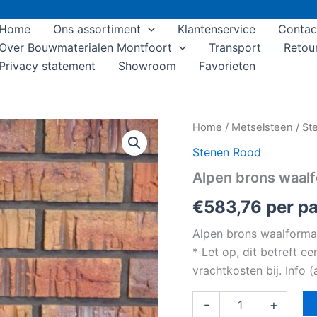
Home
Ons assortiment
Klantenservice
Contac
Over Bouwmaterialen Montfoort
Transport
Retou
Privacy statement
Showroom
Favorieten
Alpen
Home
/
Metselsteen
/
St
brons
Stenen Rood
waalformaat
strengpers
Alpen brons waal
aantal
€
583,76
per pa
Alpen brons waalforma
* Let op, dit betreft e
vrachtkosten bij. Info
-
+