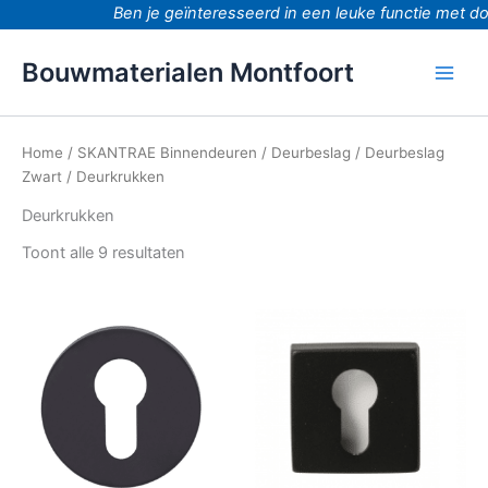
Ga
Ben je geïnteresseerd in een leuke functie met doo
naar
de
Bouwmaterialen Montfoort
inhoud
Home
/
SKANTRAE Binnendeuren
/
Deurbeslag
/
Deurbeslag
Zwart
/ Deurkrukken
Deurkrukken
Toont alle 9 resultaten