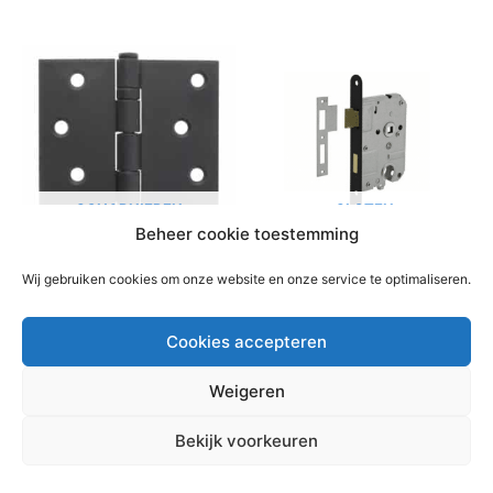
SCHARNIEREN
SLOTEN
7 PRODUCTEN
8 PRODUCTEN
Beheer cookie toestemming
Wij gebruiken cookies om onze website en onze service te optimaliseren.
Cookies accepteren
Weigeren
Copyright © 2026 Bouwmaterialen Montfoort | Aangedreven
Bekijk voorkeuren
door
Astra WordPress thema