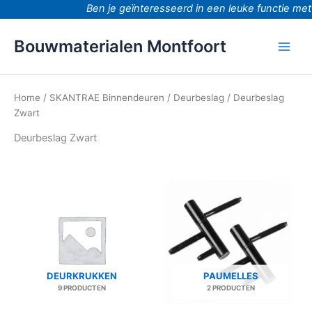
Ga
Ben je geïnteresseerd in een leuke functie met
naar
de
Bouwmaterialen Montfoort
inhoud
Home
/
SKANTRAE Binnendeuren
/
Deurbeslag
/ Deurbeslag
Zwart
Deurbeslag Zwart
DEURKRUKKEN
PAUMELLES
9 PRODUCTEN
2 PRODUCTEN