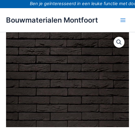
Ga
Ben je geïnteresseerd in een leuke functie met doorg
naar
de
Bouwmaterialen Montfoort
inhoud
Zwart
Mangaan
zwart
waalformaat
Handvorm
aantal