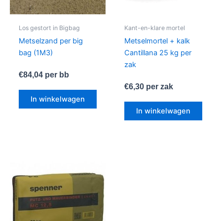
Los gestort in Bigbag
Kant-en-klare mortel
Metselzand per big
Metselmortel + kalk
bag (1M3)
Cantillana 25 kg per
zak
€
84,04
per bb
€
6,30
per zak
In winkelwagen
In winkelwagen