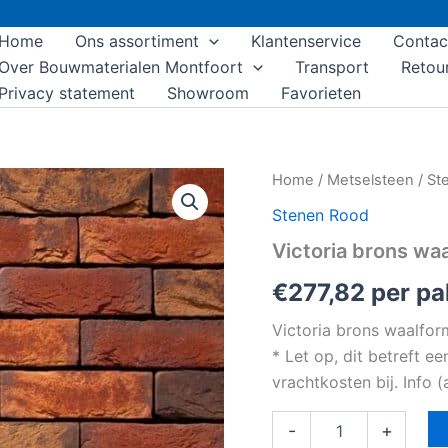
Home
Ons assortiment
Klantenservice
Contac
Over Bouwmaterialen Montfoort
Transport
Retou
Privacy statement
Showroom
Favorieten
Victoria
Home
/
Metselsteen
/
St
brons
Stenen Rood
waalformaat
Handvorm
Victoria brons w
aantal
€
277,82
per pal
Victoria brons waalfo
* Let op, dit betreft e
vrachtkosten bij. Info
-
+