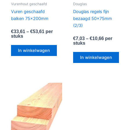
worden
word
Vurenhout geschaafd
Douglas
op
op
Vuren geschaafd
Douglas regels fijn
de
de
balken 75x200mm
bezaagd 50x75mm
productpagina
produ
(2/3)
€
33,61
–
€
53,61
per
stuks
€
7,03
–
€
10,66
per
stuks
In winkelwagen
In winkelwagen
Dit
product
heeft
meerdere
variaties.
Deze
optie