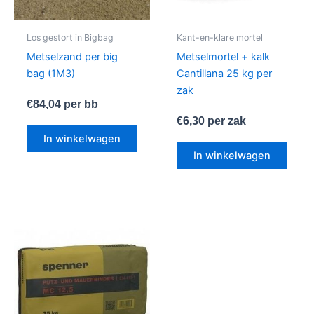
Los gestort in Bigbag
Kant-en-klare mortel
Metselzand per big
Metselmortel + kalk
bag (1M3)
Cantillana 25 kg per
zak
€
84,04
per bb
€
6,30
per zak
In winkelwagen
In winkelwagen