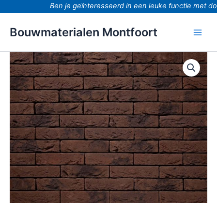
Ga
Ben je geïnteresseerd in een leuke functie met door
naar
de
Bouwmaterialen Montfoort
inhoud
Robusta
bruin
waalformaat
Handvorm
aantal