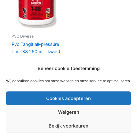
PVC Diverse
Pvc Tangit all-pressure
lijm T88 250ml + kwast
€
12,76
per bus
Beheer cookie toestemming
In winkelwagen
Wij gebruiken cookies om onze website en onze service te optimaliseren.
Cookies accepteren
Weigeren
Copyright © 2026 Bouwmaterialen Montfoort | Aangedreven
Bekijk voorkeuren
door
Astra WordPress thema