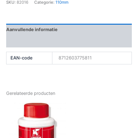
SKU:
82016
Categorie:
110mm
Aanvullende informatie
Beoordelingen (0)
EAN-code
8712603775811
Gerelateerde producten