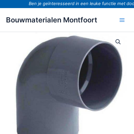
Ga
Ben je geïnteresseerd in een leuke functie met door
naar
de
Bouwmaterialen Montfoort
inhoud
Pvc
lijm
bocht
87
gr.
Lijmmofxspie
75mm.riool
lijm
aantal