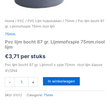
Home
/
PVC
/
PVC Lijm hulpstukken
/
75mm
/ Pvc lijm bocht 87
gr. Lijmmofxspie 75mm.riool lijm
75mm
Pvc lijm bocht 87 gr. Lijmmofxspie 75mm.riool
lijm
€
3,71
per stuks
Pvc lijm bocht 87 gr. Lijmmof x spie 75mm. riool lijm klasse
41/SN4
In winkelwagen
-
+
SKU:
81012
Categorie:
75mm