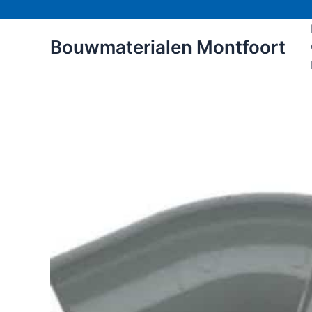
Ga
naar
Bouwmaterialen Montfoort
de
inhoud