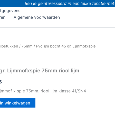
Ben je geïnteresseerd in een leuke functie met 
tgegevens
ren
Algemene voorwaarden
ulpstukken
/
75mm
/ Pvc lijm bocht 45 gr. Lijmmofxspie
gr. Lijmmofxspie 75mm.riool lijm
s
ijmmof x spie 75mm. riool lijm klasse 41/SN4
In winkelwagen