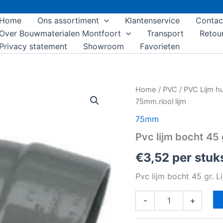
Home
Ons assortiment
Klantenservice
Contac
Over Bouwmaterialen Montfoort
Transport
Retou
Privacy statement
Showroom
Favorieten
Pvc
Home
/
PVC
/
PVC Lijm h
lijm
75mm.riool lijm
bocht
45
75mm
gr.
Pvc lijm bocht 45 
Lijmmofxspie
75mm.riool
€
3,52
per stuk
lijm
aantal
Pvc lijm bocht 45 gr. L
-
+