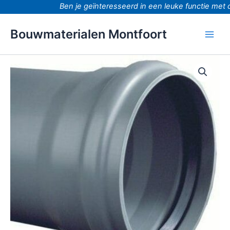
Ga
Ben je geïnteresseerd in een leuke functie met do
naar
de
Bouwmaterialen Montfoort
inhoud
PVC
Buis
160mm
+
manchet
klasse
34/SN8
5
meter
aantal