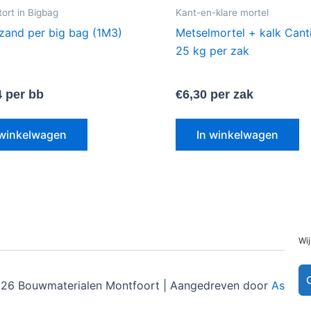
ort in Bigbag
Kant-en-klare mortel
zand per big bag (1M3)
Metselmortel + kalk Canti
25 kg per zak
4
per bb
€
6,30
per zak
 winkelwagen
In winkelwagen
Wij
26 Bouwmaterialen Montfoort | Aangedreven door
Astra 