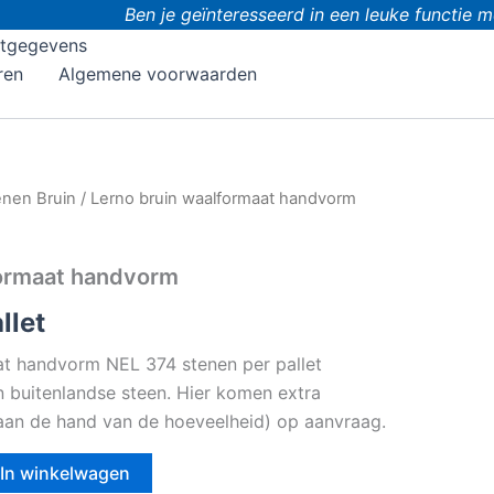
Ben je geïnteresseerd in een leuke functie met d
tgegevens
ren
Algemene voorwaarden
enen Bruin
/ Lerno bruin waalformaat handvorm
formaat handvorm
llet
at handvorm NEL 374 stenen per pallet
en buitenlandse steen. Hier komen extra
 (aan de hand van de hoeveelheid) op aanvraag.
In winkelwagen