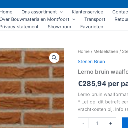
Home
Ons assortiment
Klantenservice
Contac
Over Bouwmaterialen Montfoort
Transport
Retou
Privacy statement
Showroom
Favorieten
Lerno
Home
/
Metselsteen
/
St
bruin
Stenen Bruin
waalformaat
handvorm
Lerno bruin waal
aantal
€
285,94
per pa
Lerno bruin waalforma
* Let op, dit betreft e
vrachtkosten bij. Info
-
+