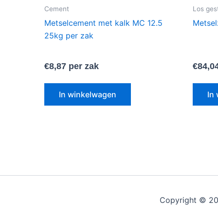
Cement
Los gest
Metselcement met kalk MC 12.5
Metsel
25kg per zak
€
8,87
per zak
€
84,0
In winkelwagen
In
Copyright © 20