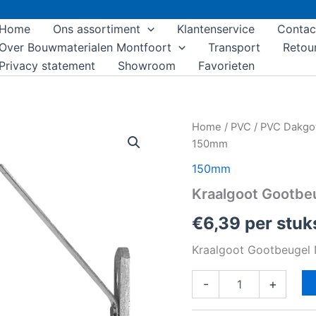
Home
Ons assortiment
Klantenservice
Contac
Over Bouwmaterialen Montfoort
Transport
Retou
Privacy statement
Showroom
Favorieten
Kraalgoot
Home
/
PVC
/
PVC Dakgo
Gootbeugel
150mm
Nr.
5
150mm
150mm
Kraalgoot Gootbe
aantal
€
6,39
per stuk
Kraalgoot Gootbeugel
-
+