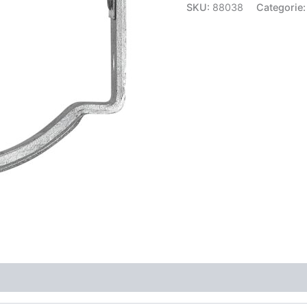
SKU:
88038
Categorie