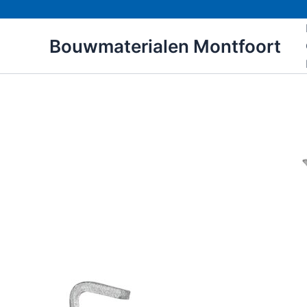
Ga
naar
Bouwmaterialen Montfoort
de
inhoud