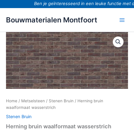
Ga
Ben je geïnteresseerd in een leuke functie met d
naar
de
Bouwmaterialen Montfoort
inhoud
Herning
bruin
waalformaat
wasserstrich
aantal
Home
/
Metselsteen
/
Stenen Bruin
/ Herning bruin
waalformaat wasserstrich
Stenen Bruin
Herning bruin waalformaat wasserstrich