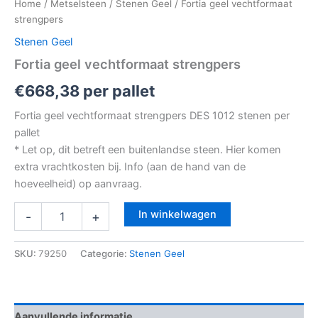
Home
/
Metselsteen
/
Stenen Geel
/ Fortia geel vechtformaat
strengpers
Stenen Geel
Fortia geel vechtformaat strengpers
€
668,38
per pallet
Fortia geel vechtformaat strengpers DES 1012 stenen per
pallet
* Let op, dit betreft een buitenlandse steen. Hier komen
extra vrachtkosten bij. Info (aan de hand van de
hoeveelheid) op aanvraag.
In winkelwagen
-
+
SKU:
79250
Categorie:
Stenen Geel
Aanvullende informatie