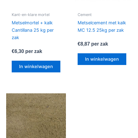
Kant-en-klare mortel
Cement
Metselmortel + kalk
Metselcement met kalk
Cantillana 25 kg per
MC 12.5 25kg per zak
zak
€
8,87
per zak
€
6,30
per zak
In winkelwagen
In winkelwagen