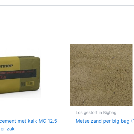
Los gestort in Bigbag
cement met kalk MC 12.5
Metselzand per big bag 
er zak