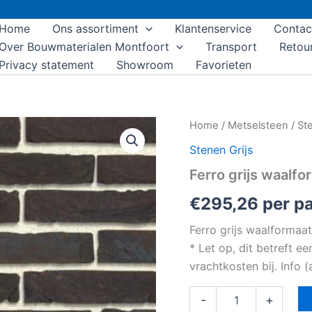
Home
Ons assortiment
Klantenservice
Contac
Over Bouwmaterialen Montfoort
Transport
Retou
Privacy statement
Showroom
Favorieten
Ferro
Home
/
Metselsteen
/
Ste
grijs
Stenen Grijs
waalformaat
handvorm
Ferro grijs waalf
aantal
€
295,26
per pa
Ferro grijs waalformaa
* Let op, dit betreft e
vrachtkosten bij. Info
-
+