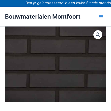
Ga
Ben je geïnteresseerd in een leuke functie met doo
naar
de
Bouwmaterialen Montfoort
inhoud
Etna
zwart
waalformaat
strengpers
aantal