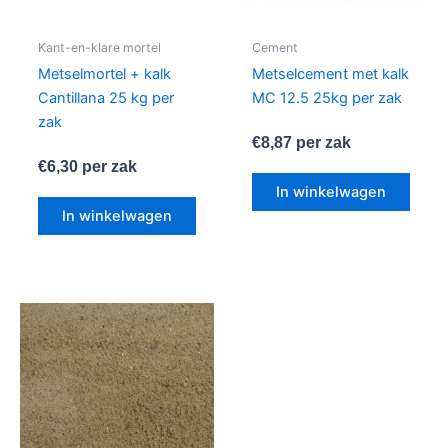
Kant-en-klare mortel
Cement
Metselmortel + kalk
Metselcement met kalk
Cantillana 25 kg per
MC 12.5 25kg per zak
zak
€
8,87
per zak
€
6,30
per zak
In winkelwagen
In winkelwagen