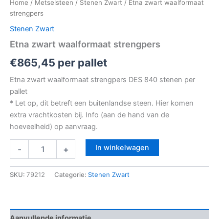
Home
/
Metselsteen
/
Stenen Zwart
/ Etna zwart waalformaat
strengpers
Stenen Zwart
Etna zwart waalformaat strengpers
€
865,45
per pallet
Etna zwart waalformaat strengpers DES 840 stenen per
pallet
* Let op, dit betreft een buitenlandse steen. Hier komen
extra vrachtkosten bij. Info (aan de hand van de
hoeveelheid) op aanvraag.
In winkelwagen
-
+
SKU:
79212
Categorie:
Stenen Zwart
Aanvullende informatie