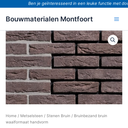
Ga
Ben je geïnteresseerd in een leuke functie met door
naar
de
Bouwmaterialen Montfoort
inhoud
Bruinbezand
bruin
waalformaat
handvorm
aantal
Home
/
Metselsteen
/
Stenen Bruin
/ Bruinbezand bruin
waalformaat handvorm