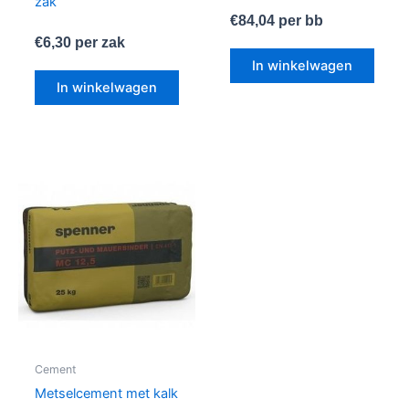
zak
€
84,04
per bb
€
6,30
per zak
In winkelwagen
In winkelwagen
Cement
Metselcement met kalk