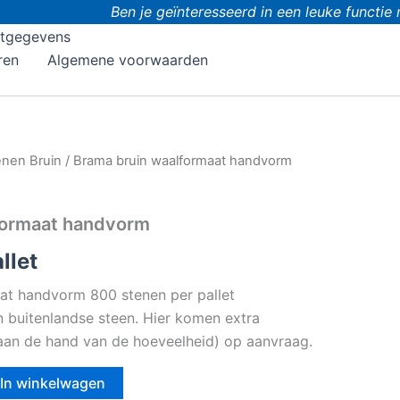
Ben je geïnteresseerd in een leuke functie m
tgegevens
ren
Algemene voorwaarden
enen Bruin
/ Brama bruin waalformaat handvorm
formaat handvorm
llet
at handvorm 800 stenen per pallet
en buitenlandse steen. Hier komen extra
 (aan de hand van de hoeveelheid) op aanvraag.
In winkelwagen