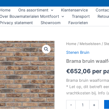
Home
Ons assortiment
Klantenservice
Contac
Over Bouwmaterialen Montfoort
Transport
Retou
Privacy statement
Showroom
Favorieten
Brama
Home
/
Metselsteen
/
St
bruin
Stenen Bruin
waalformaat
handvorm
Brama bruin waal
aantal
€
652,06
per pa
Brama bruin waalforma
* Let op, dit betreft e
vrachtkosten bij. Info
-
+