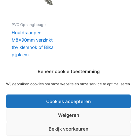
PVC Ophangbeugels
Houtdraadpen
M8x90mm verzinkt
tbv klemnok of Bilka
pijpklem
€
0,56
per stuks
Beheer cookie toestemming
In winkelwagen
Wij gebruiken cookies om onze website en onze service te optimaliseren.
Cookies accepteren
Weigeren
Copyright © 2026 Bouwmaterialen Montfoort | Aangedreven
Bekijk voorkeuren
door
Astra WordPress thema