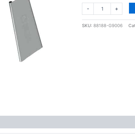
aantal
-
+
SKU:
88188-G9006
Ca