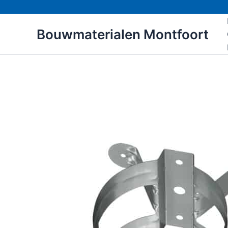
Ga
naar
Bouwmaterialen Montfoort
de
inhoud