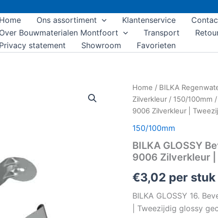
Home
Ons assortiment
Klantenservice
Contac
Over Bouwmaterialen Montfoort
Transport
Retou
Privacy statement
Showroom
Favorieten
BILKA
Home
/
BILKA Regenwat
GLOSSY
Zilverkleur
/
150/100mm
/
Bevestiging
9006 Zilverkleur | Tweezi
regenpijp
|
150/100mm
100mm
BILKA GLOSSY Bev
|
RAL
9006 Zilverkleur 
9006
Zilverkleur
€
3,02
per stuk
|
Tweezijdig
BILKA GLOSSY 16. Beves
glossy
| Tweezijdig glossy ge
gecoat