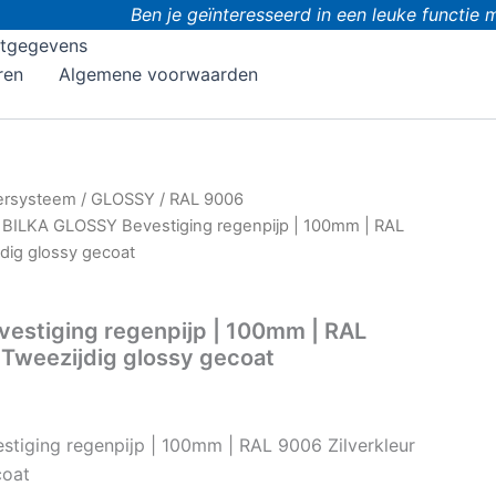
Ben je geïnteresseerd in een leuke functie m
tgegevens
ren
Algemene voorwaarden
ersysteem
/
GLOSSY
/
RAL 9006
 BILKA GLOSSY Bevestiging regenpijp | 100mm | RAL
jdig glossy gecoat
estiging regenpijp | 100mm | RAL
| Tweezijdig glossy gecoat
tiging regenpijp | 100mm | RAL 9006 Zilverkleur
coat