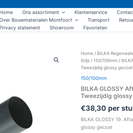
Home
Ons assortiment
Klantenservice
Contac
Over Bouwmaterialen Montfoort
Transport
Retou
Privacy statement
Showroom
Favorieten
BILKA
Home
/
BILKA Regenwat
GLOSSY
Grijs
/
150/100mm
/ BILKA
Aftakking
Tweezijdig glossy gecoat
|
100mm
150/100mm
|
BILKA GLOSSY Afta
RAL
7011
Tweezijdig glossy
Grijs
|
€
38,30
per stu
Tweezijdig
glossy
BILKA GLOSSY 19. Aftak
gecoat
glossy gecoat
aantal