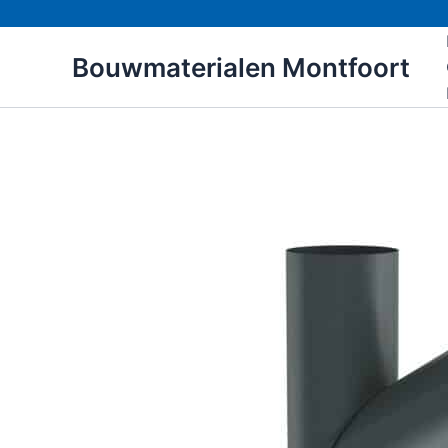
Ga
naar
Bouwmaterialen Montfoort
de
inhoud