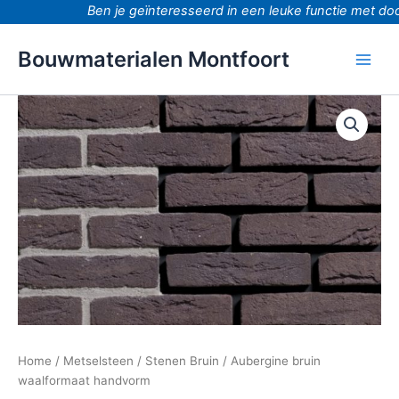
Ga
Ben je geïnteresseerd in een leuke functie met door
naar
de
Bouwmaterialen Montfoort
inhoud
Aubergine
bruin
waalformaat
handvorm
aantal
Home
/
Metselsteen
/
Stenen Bruin
/ Aubergine bruin
waalformaat handvorm