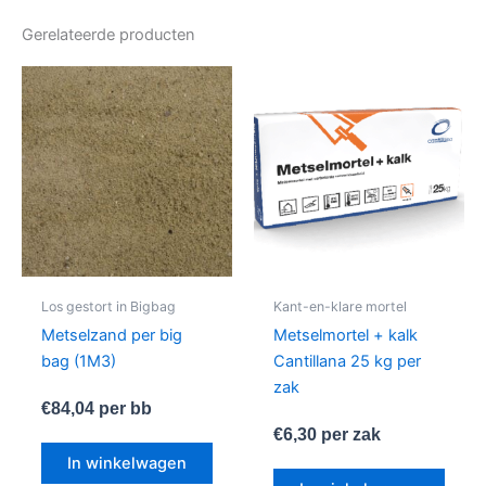
Gerelateerde producten
Los gestort in Bigbag
Kant-en-klare mortel
Metselzand per big
Metselmortel + kalk
bag (1M3)
Cantillana 25 kg per
zak
€
84,04
per bb
€
6,30
per zak
In winkelwagen