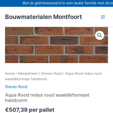
Ga
Ben je geïnteresseerd in een leuke functie met doorg
naar
de
Bouwmaterialen Montfoort
inhoud
Aqua
Rood
redux
rood
waaldikformaat
handvorm
aantal
Home
/
Metselsteen
/
Stenen Rood
/ Aqua Rood redux rood
waaldikformaat handvorm
Stenen Rood
Aqua Rood redux rood waaldikformaat
handvorm
€
507,39
per pallet