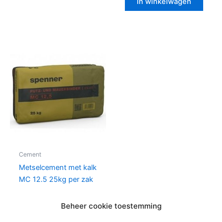
In winkelwagen
Cement
Metselcement met kalk
MC 12.5 25kg per zak
€
8,87
per zak
Beheer cookie toestemming