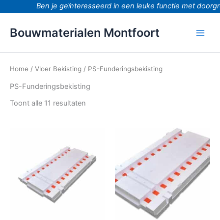
Ga
Ben je geïnteresseerd in een leuke functie met doorgroe
naar
de
Bouwmaterialen Montfoort
inhoud
Home
/
Vloer Bekisting
/ PS-Funderingsbekisting
PS-Funderingsbekisting
Toont alle 11 resultaten