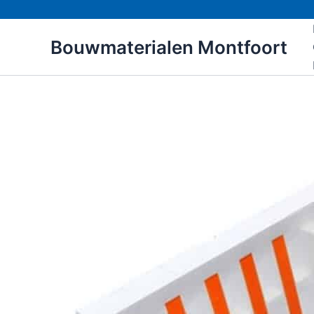
Ga
naar
Bouwmaterialen Montfoort
de
inhoud