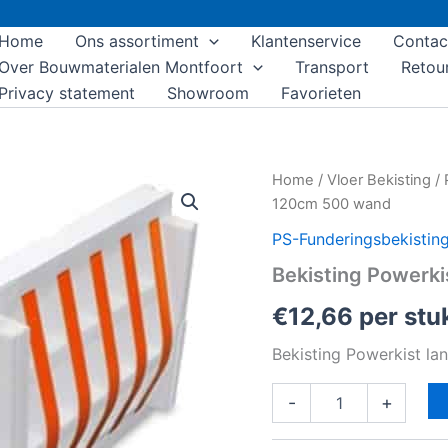
Home
Ons assortiment
Klantenservice
Contac
Over Bouwmaterialen Montfoort
Transport
Retou
Privacy statement
Showroom
Favorieten
Bekisting
Home
/
Vloer Bekisting
/
Powerkist
120cm 500 wand
lang
120cm
PS-Funderingsbekistin
500
Bekisting Powerk
wand
aantal
€
12,66
per stu
Bekisting Powerkist l
-
+