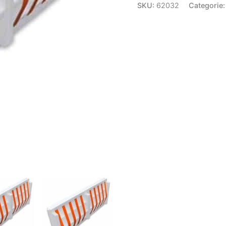
SKU:
62032
Categorie