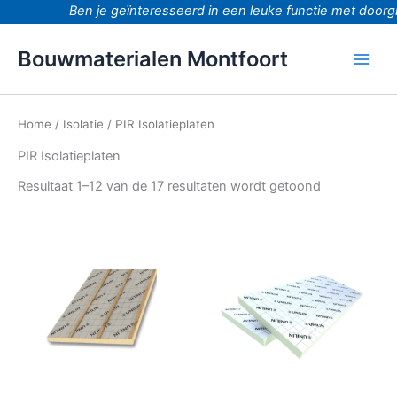
Ga
Ben je geïnteresseerd in een leuke functie met doorgroe
naar
de
Bouwmaterialen Montfoort
inhoud
Home
/
Isolatie
/ PIR Isolatieplaten
PIR Isolatieplaten
Resultaat 1–12 van de 17 resultaten wordt getoond