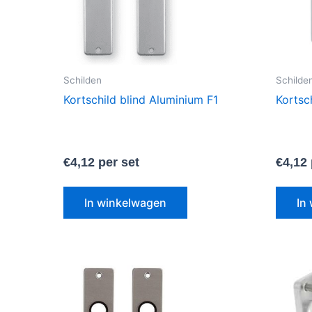
Schilden
Schilde
Kortschild blind Aluminium F1
Kortsc
€
4,12
per set
€
4,12
In winkelwagen
In