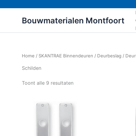
Ga
naar
Bouwmaterialen Montfoort
de
inhoud
Home
/
SKANTRAE Binnendeuren
/
Deurbeslag
/
Deur
Schilden
Toont alle 9 resultaten