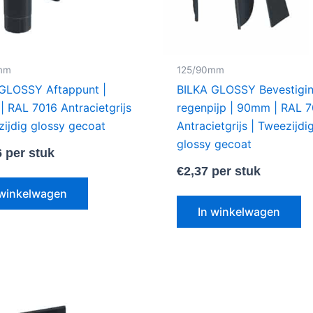
mm
125/90mm
GLOSSY Aftappunt |
BILKA GLOSSY Bevestigi
 RAL 7016 Antracietgrijs
regenpijp | 90mm | RAL 
zijdig glossy gecoat
Antracietgrijs | Tweezijdi
glossy gecoat
6
per stuk
€
2,37
per stuk
 winkelwagen
In winkelwagen