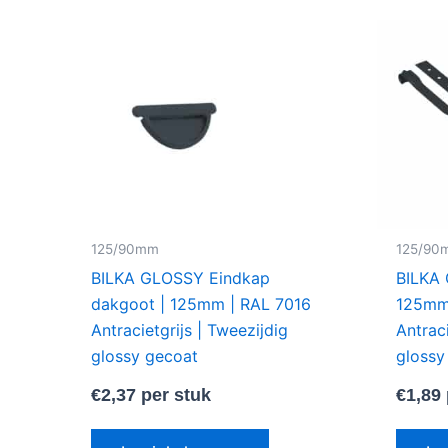
125/90mm
125/90
BILKA GLOSSY Eindkap
BILKA 
dakgoot | 125mm | RAL 7016
125mm
Antracietgrijs | Tweezijdig
Antraci
glossy gecoat
glossy
€
2,37
per stuk
€
1,89