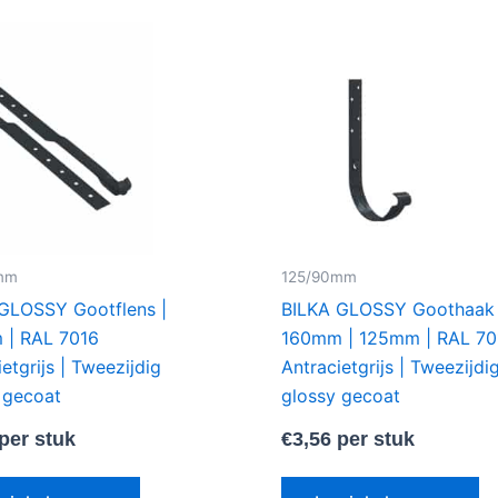
mm
125/90mm
GLOSSY Gootflens |
BILKA GLOSSY Goothaak
 | RAL 7016
160mm | 125mm | RAL 70
etgrijs | Tweezijdig
Antracietgrijs | Tweezijdi
 gecoat
glossy gecoat
per stuk
€
3,56
per stuk