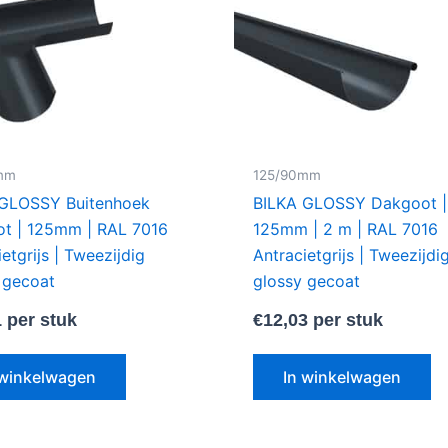
mm
125/90mm
 GLOSSY Buitenhoek
BILKA GLOSSY Dakgoot |
t | 125mm | RAL 7016
125mm | 2 m | RAL 7016
etgrijs | Tweezijdig
Antracietgrijs | Tweezijdi
 gecoat
glossy gecoat
1
per stuk
€
12,03
per stuk
 winkelwagen
In winkelwagen