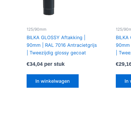
125/90mm
125/90
BILKA GLOSSY Aftakking |
BILKA 
90mm | RAL 7016 Antracietgrijs
90mm |
| Tweezijdig glossy gecoat
| Twee
€
34,04
per stuk
€
29,1
In winkelwagen
In