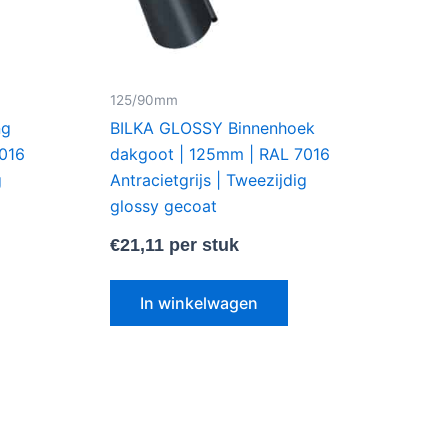
125/90mm
ng
BILKA GLOSSY Binnenhoek
7016
dakgoot | 125mm | RAL 7016
g
Antracietgrijs | Tweezijdig
glossy gecoat
€
21,11
per stuk
In winkelwagen