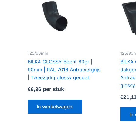
125/90mm
125/90
BILKA GLOSSY Bocht 60gr |
BILKA
90mm | RAL 7016 Antracietgrijs
dakgoo
| Tweezijdig glossy gecoat
Antraci
glossy
€
6,36
per stuk
€
21,1
In winkelwagen
In