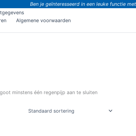
Ben je geïnteresseerd in een leuke functie met do
tgegevens
ren
Algemene voorwaarden
oot minstens één regenpijp aan te sluiten