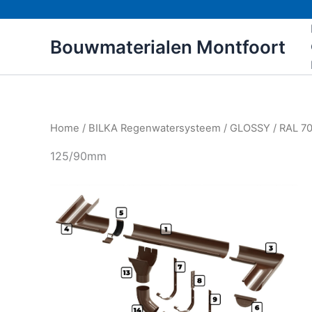
Ga
naar
Bouwmaterialen Montfoort
de
inhoud
Home
/
BILKA Regenwatersysteem
/
GLOSSY
/
RAL 70
125/90mm