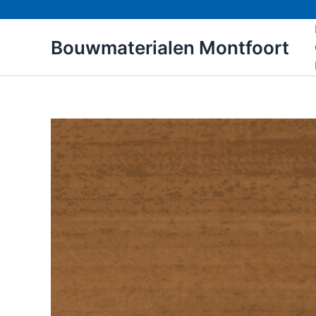
Ga
naar
Bouwmaterialen Montfoort
de
inhoud