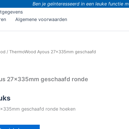
Ben je geïnteresseerd in een leuke functie met
tgegevens
ren
Algemene voorwaarden
ood
/ ThermoWood Ayous 27x335mm geschaafd
us 27x335mm geschaafd ronde
uks
x335mm geschaafd ronde hoeken