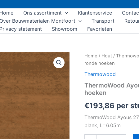
Home
Ons assortiment
Klantenservice
Contac
Over Bouwmaterialen Montfoort
Transport
Retou
Privacy statement
Showroom
Favorieten
ThermoWood
Home
/
Hout
/
Thermow
Ayous
ronde hoeken
27x335mm
geschaafd
Thermowood
ronde
ThermoWood Ayo
hoeken
hoeken
aantal
€
193,86
per st
ThermoWood Ayous 27
blank, L=6.05m