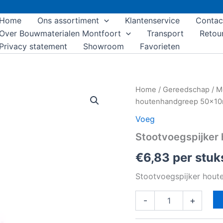
Home
Ons assortiment
Klantenservice
Contac
Over Bouwmaterialen Montfoort
Transport
Retou
Privacy statement
Showroom
Favorieten
Stootvoegspijker
Home
/
Gereedschap
/
M
houtenhandgreep
houtenhandgreep 50x1
50x10mm
aantal
Voeg
Stootvoegspijke
€
6,83
per stuk
Stootvoegspijker hou
-
+