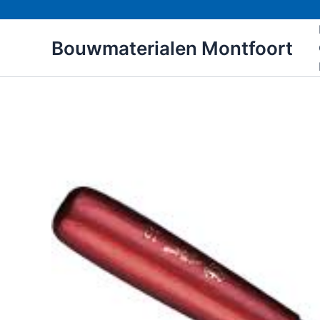
Ga
naar
Bouwmaterialen Montfoort
de
inhoud