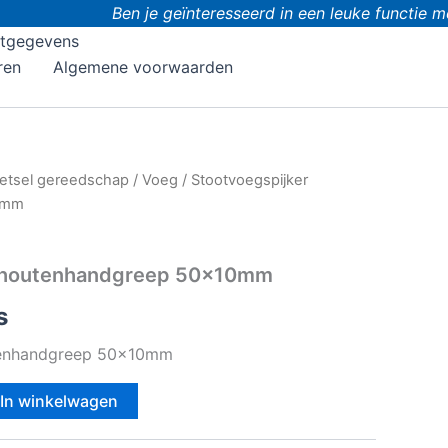
Ben je geïnteresseerd in een leuke functie me
tgegevens
ren
Algemene voorwaarden
etsel gereedschap
/
Voeg
/ Stootvoegspijker
0mm
r houtenhandgreep 50x10mm
s
tenhandgreep 50x10mm
In winkelwagen