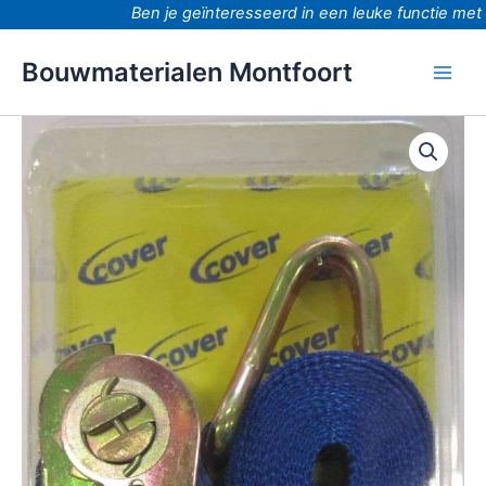
Ga
Ben je geïnteresseerd in een leuke functie met do
naar
de
Bouwmaterialen Montfoort
inhoud
Spanband
met
ratelgesp
en
haken
5000x25mm
aantal