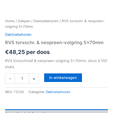
Home
/
Dakpan
/
Daktoebehoren
/ RVS torxschr. & neopreen-
volgring 5x70mm
Daktoebehoren
RVS torxschr. & neopreen-volgring 5x70mm
€
48,25
per doos
RVS torxschroef & neopreen-volgring 5x70mm, doos á 100
stuks
In winkelwagen
-
+
SKU:
72039
Categorie:
Daktoebehoren