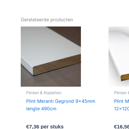
Gerelateerde producten
Plinten & Koplatten
Plinten 
Plint Meranti Gegrond 9x45mm
Plint 
lengte 490cm
12x1
€
7,36
per stuks
€
16,5