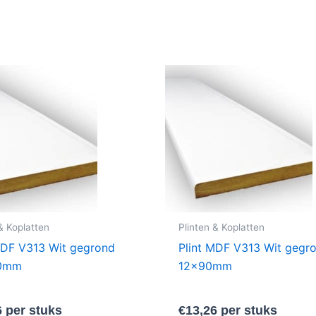
& Koplatten
Plinten & Koplatten
MDF V313 Wit gegrond
Plint MDF V313 Wit gegr
20mm
12x90mm
6
per stuks
€
13,26
per stuks