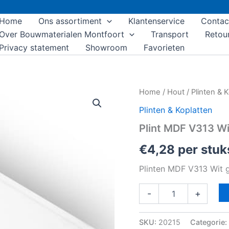
Home
Ons assortiment
Klantenservice
Contac
Over Bouwmaterialen Montfoort
Transport
Retou
Privacy statement
Showroom
Favorieten
Plint
Home
/
Hout
/
Plinten & 
MDF
Plinten & Koplatten
V313
Wit
Plint MDF V313 
gegrond
12x45mm
€
4,28
per stuk
aantal
Plinten MDF V313 Wit
-
+
SKU:
20215
Categorie: