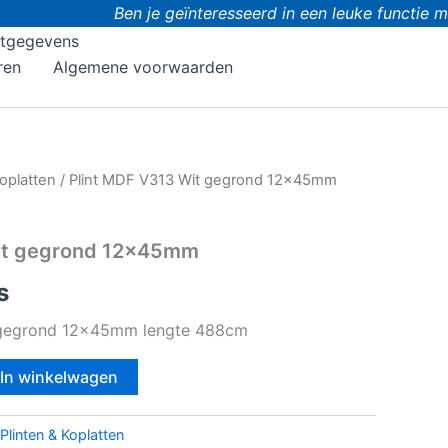
Ben je geïnteresseerd in een leuke functie met
tgegevens
ren
Algemene voorwaarden
Koplatten
/ Plint MDF V313 Wit gegrond 12x45mm
Wit gegrond 12x45mm
s
 gegrond 12x45mm lengte 488cm
In winkelwagen
Plinten & Koplatten