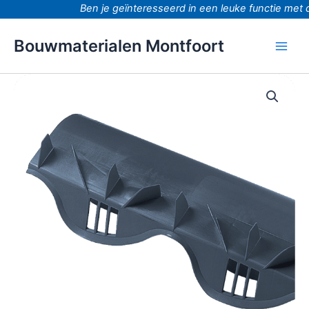
Ga
Ben je geïnteresseerd in een leuke functie met d
naar
de
Bouwmaterialen Montfoort
inhoud
Ondervorst
sneldek
Peq
eenzijdig
werkend
90cm
aantal