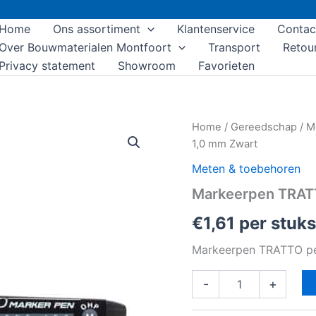
Home
Ons assortiment
Klantenservice
Contac
Over Bouwmaterialen Montfoort
Transport
Retou
Privacy statement
Showroom
Favorieten
Markeerpen
Home
/
Gereedschap
/
M
TRATTO
1,0 mm Zwart
perm.spits
1,0
Meten & toebehoren
mm
Markeerpen TRATT
Zwart
aantal
€
1,61
per stuks
Markeerpen TRATTO pe
-
+