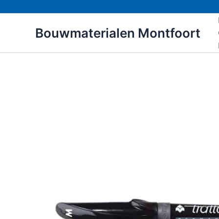
Ga
naar
Bouwmaterialen Montfoort
de
inhoud