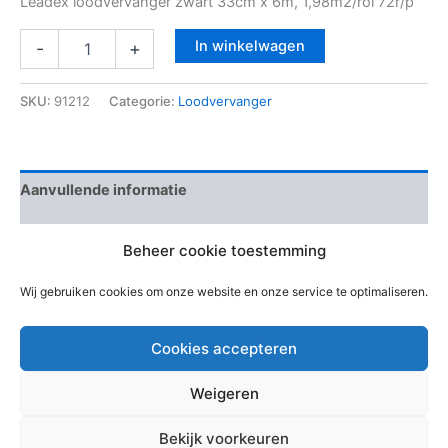
Leadex loodvervanger zwart 33cm x 6m, 1,98m2/rol 72r/p
In winkelwagen
-
+
SKU:
91212
Categorie:
Loodvervanger
Aanvullende informatie
Beoordelingen (0)
Beheer cookie toestemming
EAN-code
8719558742639
Wij gebruiken cookies om onze website en onze service te optimaliseren.
Cookies accepteren
Weigeren
Copyright © 2026 Bouwmaterialen Montfoort | Aangedreven
Bekijk voorkeuren
door
Astra WordPress thema